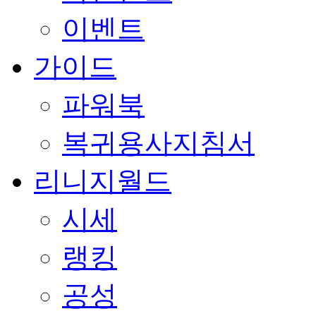
이벤트
가이드
파워북
복귀용사지침서
리니지월드
시세
랭킹
공성