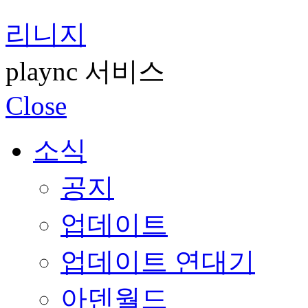
리니지
plaync 서비스
Close
소식
공지
업데이트
업데이트 연대기
아덴월드