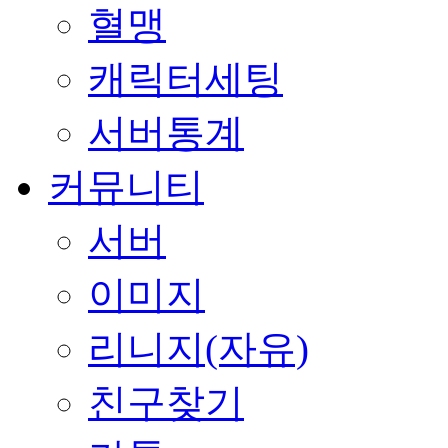
혈맹
캐릭터세팅
서버통계
커뮤니티
서버
이미지
리니지(자유)
친구찾기