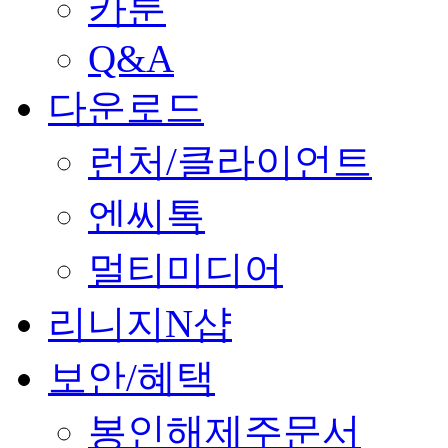
카툰
Q&A
다운로드
런처/클라이언트
엔씨톡
멀티미디어
리니지N샵
보안/혜택
봉인해제주문서