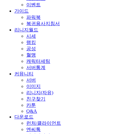
이벤트
가이드
파워북
복귀용사지침서
리니지월드
시세
랭킹
공성
혈맹
캐릭터세팅
서버통계
커뮤니티
서버
이미지
리니지(자유)
친구찾기
카툰
Q&A
다운로드
런처/클라이언트
엔씨톡