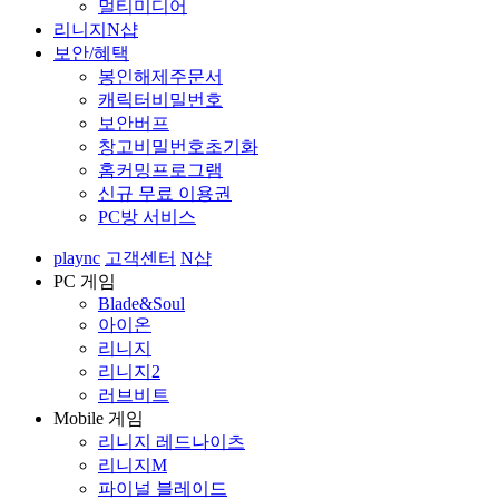
멀티미디어
리니지N샵
보안/혜택
봉인해제주문서
캐릭터비밀번호
보안버프
창고비밀번호초기화
홈커밍프로그램
신규 무료 이용권
PC방 서비스
plaync
고객센터
N샵
PC 게임
Blade&Soul
아이온
리니지
리니지2
러브비트
Mobile 게임
리니지 레드나이츠
리니지M
파이널 블레이드