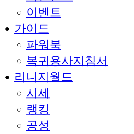
이벤트
가이드
파워북
복귀용사지침서
리니지월드
시세
랭킹
공성