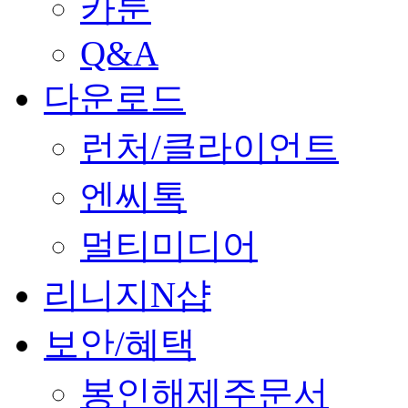
카툰
Q&A
다운로드
런처/클라이언트
엔씨톡
멀티미디어
리니지N샵
보안/혜택
봉인해제주문서