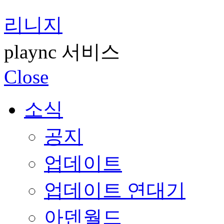
리니지
plaync 서비스
Close
소식
공지
업데이트
업데이트 연대기
아덴월드