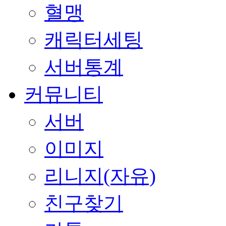
혈맹
캐릭터세팅
서버통계
커뮤니티
서버
이미지
리니지(자유)
친구찾기