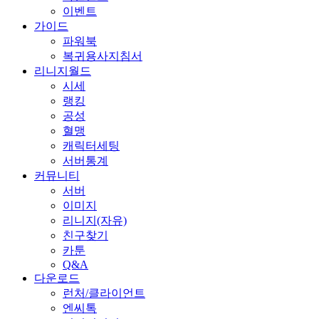
이벤트
가이드
파워북
복귀용사지침서
리니지월드
시세
랭킹
공성
혈맹
캐릭터세팅
서버통계
커뮤니티
서버
이미지
리니지(자유)
친구찾기
카툰
Q&A
다운로드
런처/클라이언트
엔씨톡