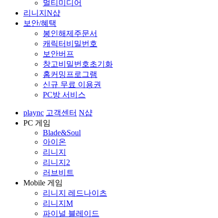
멀티미디어
리니지N샵
보안/혜택
봉인해제주문서
캐릭터비밀번호
보안버프
창고비밀번호초기화
홈커밍프로그램
신규 무료 이용권
PC방 서비스
plaync
고객센터
N샵
PC 게임
Blade&Soul
아이온
리니지
리니지2
러브비트
Mobile 게임
리니지 레드나이츠
리니지M
파이널 블레이드