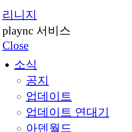
리니지
plaync 서비스
Close
소식
공지
업데이트
업데이트 연대기
아덴월드