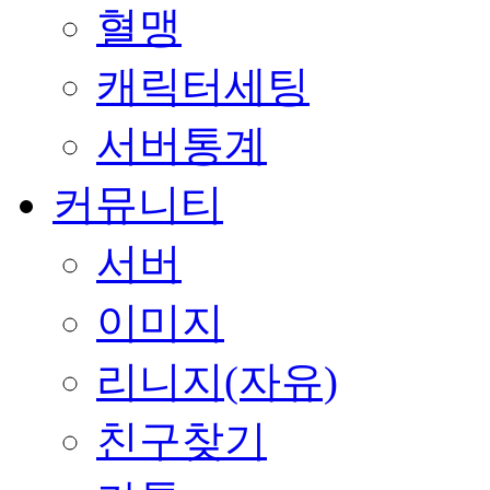
혈맹
캐릭터세팅
서버통계
커뮤니티
서버
이미지
리니지(자유)
친구찾기