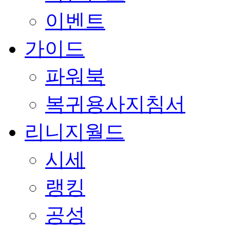
이벤트
가이드
파워북
복귀용사지침서
리니지월드
시세
랭킹
공성