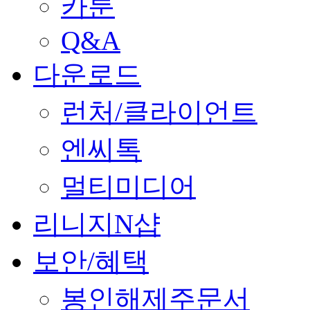
카툰
Q&A
다운로드
런처/클라이언트
엔씨톡
멀티미디어
리니지N샵
보안/혜택
봉인해제주문서