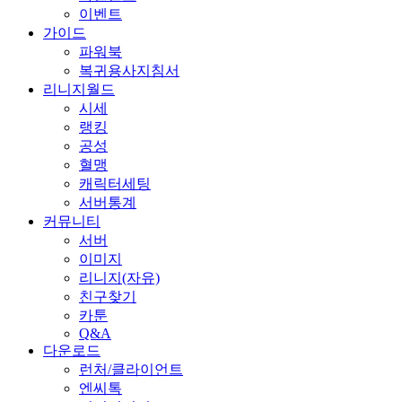
이벤트
가이드
파워북
복귀용사지침서
리니지월드
시세
랭킹
공성
혈맹
캐릭터세팅
서버통계
커뮤니티
서버
이미지
리니지(자유)
친구찾기
카툰
Q&A
다운로드
런처/클라이언트
엔씨톡