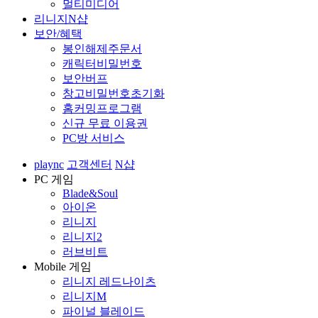
멀티미디어
리니지N샵
보안/혜택
봉인해제주문서
캐릭터비밀번호
보안버프
창고비밀번호초기화
홈커밍프로그램
신규 무료 이용권
PC방 서비스
plaync
고객센터
N샵
PC 게임
Blade&Soul
아이온
리니지
리니지2
러브비트
Mobile 게임
리니지 레드나이츠
리니지M
파이널 블레이드