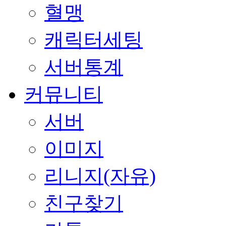
혈맹
캐릭터세팅
서버통계
커뮤니티
서버
이미지
리니지(자유)
친구찾기