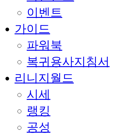
이벤트
가이드
파워북
복귀용사지침서
리니지월드
시세
랭킹
공성