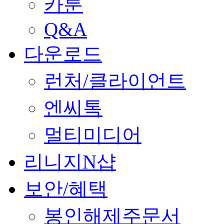
카툰
Q&A
다운로드
런처/클라이언트
엔씨톡
멀티미디어
리니지N샵
보안/혜택
봉인해제주문서