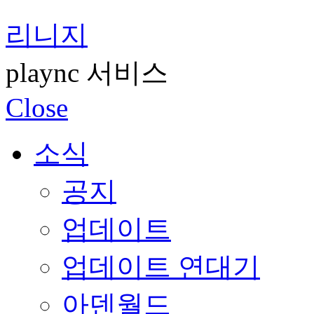
리니지
plaync 서비스
Close
소식
공지
업데이트
업데이트 연대기
아덴월드