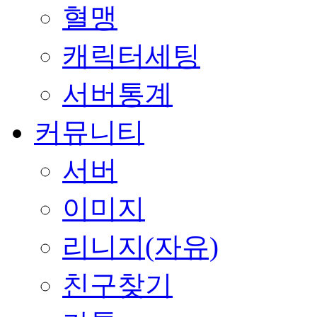
혈맹
캐릭터세팅
서버통계
커뮤니티
서버
이미지
리니지(자유)
친구찾기