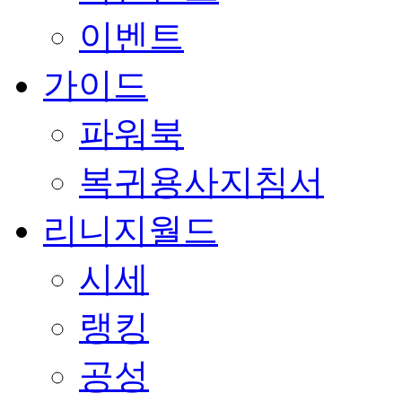
이벤트
가이드
파워북
복귀용사지침서
리니지월드
시세
랭킹
공성