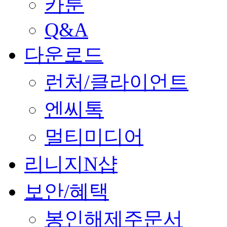
카툰
Q&A
다운로드
런처/클라이언트
엔씨톡
멀티미디어
리니지N샵
보안/혜택
봉인해제주문서