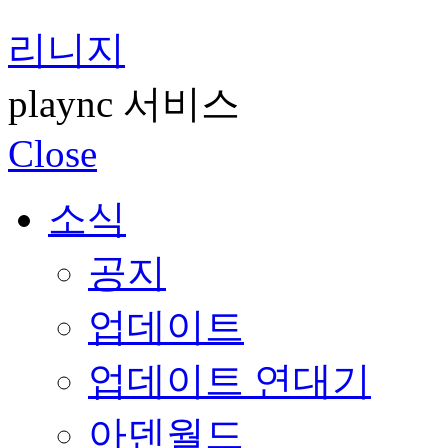
리니지
plaync 서비스
Close
소식
공지
업데이트
업데이트 연대기
아덴월드