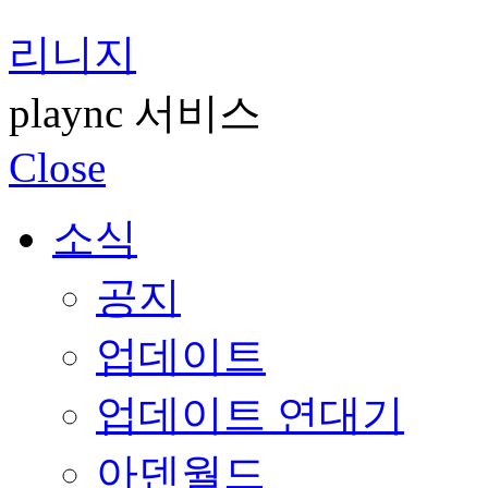
리니지
plaync 서비스
Close
소식
공지
업데이트
업데이트 연대기
아덴월드