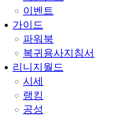
이벤트
가이드
파워북
복귀용사지침서
리니지월드
시세
랭킹
공성