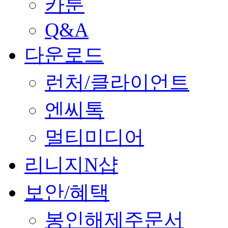
카툰
Q&A
다운로드
런처/클라이언트
엔씨톡
멀티미디어
리니지N샵
보안/혜택
봉인해제주문서