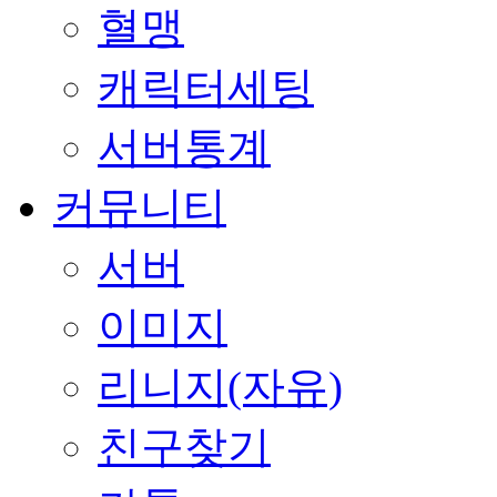
혈맹
캐릭터세팅
서버통계
커뮤니티
서버
이미지
리니지(자유)
친구찾기