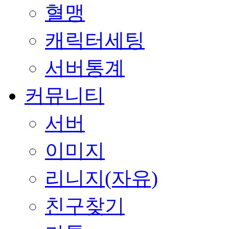
혈맹
캐릭터세팅
서버통계
커뮤니티
서버
이미지
리니지(자유)
친구찾기