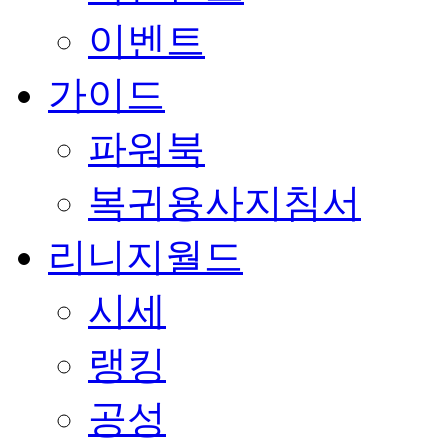
이벤트
가이드
파워북
복귀용사지침서
리니지월드
시세
랭킹
공성