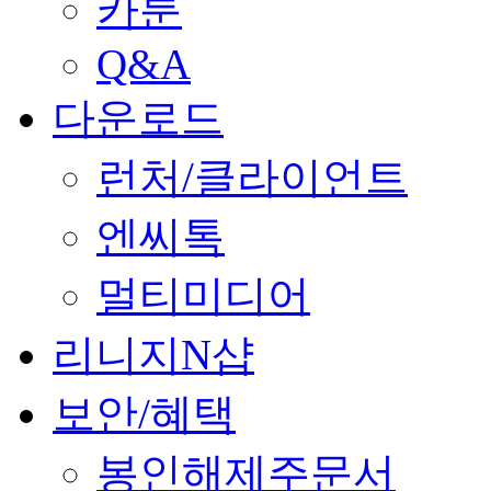
카툰
Q&A
다운로드
런처/클라이언트
엔씨톡
멀티미디어
리니지N샵
보안/혜택
봉인해제주문서