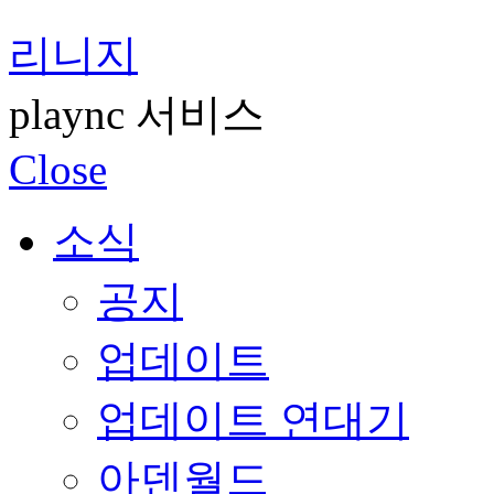
리니지
plaync 서비스
Close
소식
공지
업데이트
업데이트 연대기
아덴월드