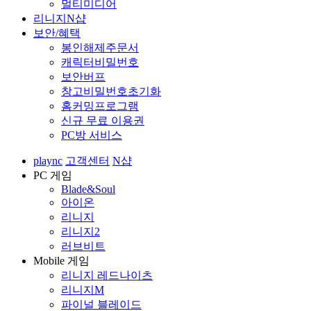
멀티미디어
리니지N샵
보안/혜택
봉인해제주문서
캐릭터비밀번호
보안버프
창고비밀번호초기화
홈커밍프로그램
신규 무료 이용권
PC방 서비스
plaync
고객센터
N샵
PC 게임
Blade&Soul
아이온
리니지
리니지2
러브비트
Mobile 게임
리니지 레드나이츠
리니지M
파이널 블레이드