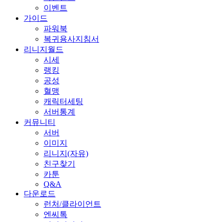
이벤트
가이드
파워북
복귀용사지침서
리니지월드
시세
랭킹
공성
혈맹
캐릭터세팅
서버통계
커뮤니티
서버
이미지
리니지(자유)
친구찾기
카툰
Q&A
다운로드
런처/클라이언트
엔씨톡