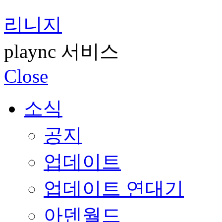
리니지
plaync 서비스
Close
소식
공지
업데이트
업데이트 연대기
아덴월드