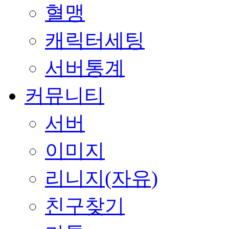
혈맹
캐릭터세팅
서버통계
커뮤니티
서버
이미지
리니지(자유)
친구찾기