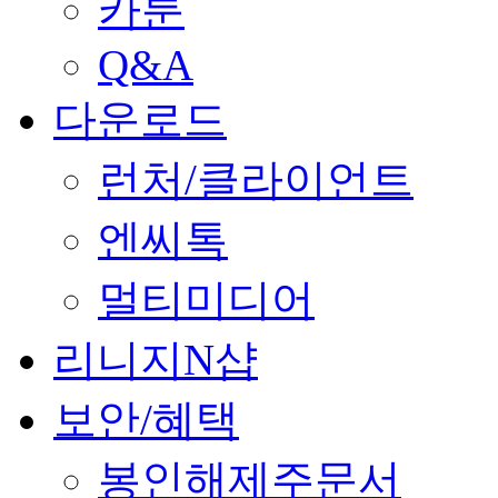
카툰
Q&A
다운로드
런처/클라이언트
엔씨톡
멀티미디어
리니지N샵
보안/혜택
봉인해제주문서