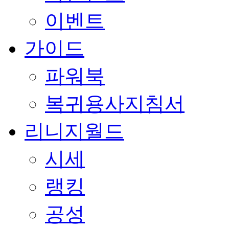
이벤트
가이드
파워북
복귀용사지침서
리니지월드
시세
랭킹
공성