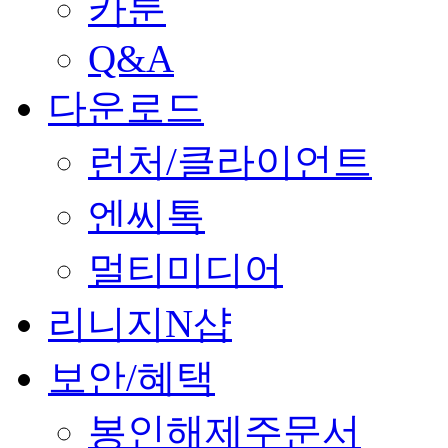
카툰
Q&A
다운로드
런처/클라이언트
엔씨톡
멀티미디어
리니지N샵
보안/혜택
봉인해제주문서