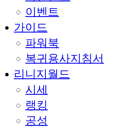
이벤트
가이드
파워북
복귀용사지침서
리니지월드
시세
랭킹
공성