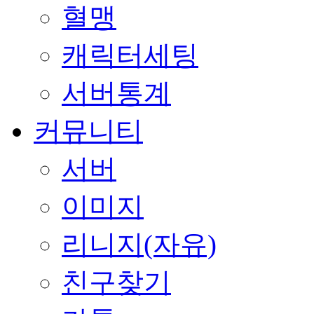
혈맹
캐릭터세팅
서버통계
커뮤니티
서버
이미지
리니지(자유)
친구찾기