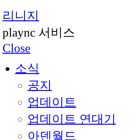
리니지
plaync 서비스
Close
소식
공지
업데이트
업데이트 연대기
아덴월드