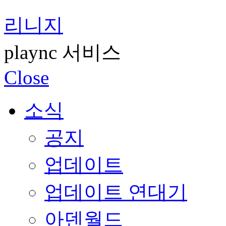
리니지
plaync 서비스
Close
소식
공지
업데이트
업데이트 연대기
아덴월드