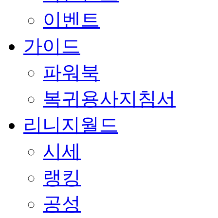
이벤트
가이드
파워북
복귀용사지침서
리니지월드
시세
랭킹
공성