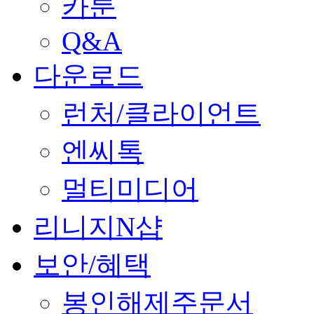
카툰
Q&A
다운로드
런처/클라이언트
엔씨톡
멀티미디어
리니지N샵
보안/혜택
봉인해제주문서