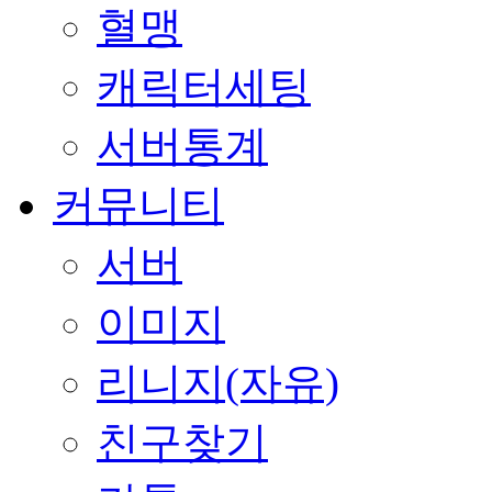
혈맹
캐릭터세팅
서버통계
커뮤니티
서버
이미지
리니지(자유)
친구찾기