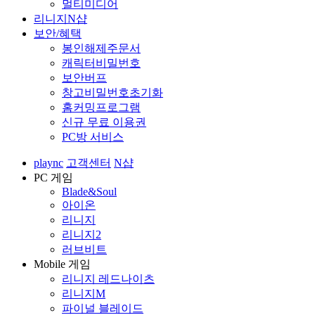
멀티미디어
리니지N샵
보안/혜택
봉인해제주문서
캐릭터비밀번호
보안버프
창고비밀번호초기화
홈커밍프로그램
신규 무료 이용권
PC방 서비스
plaync
고객센터
N샵
PC 게임
Blade&Soul
아이온
리니지
리니지2
러브비트
Mobile 게임
리니지 레드나이츠
리니지M
파이널 블레이드