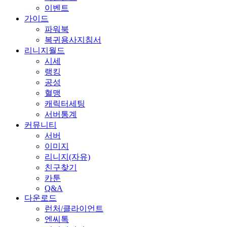
이벤트
가이드
파워북
복귀용사지침서
리니지월드
시세
랭킹
공성
혈맹
캐릭터세팅
서버통계
커뮤니티
서버
이미지
리니지(자유)
친구찾기
카툰
Q&A
다운로드
런처/클라이언트
엔씨톡