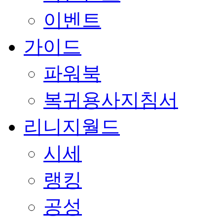
이벤트
가이드
파워북
복귀용사지침서
리니지월드
시세
랭킹
공성