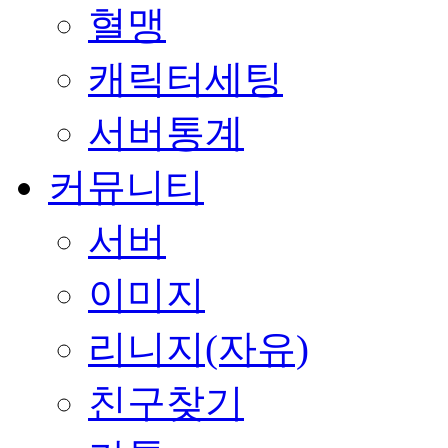
혈맹
캐릭터세팅
서버통계
커뮤니티
서버
이미지
리니지(자유)
친구찾기