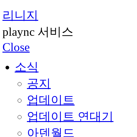
리니지
plaync 서비스
Close
소식
공지
업데이트
업데이트 연대기
아덴월드