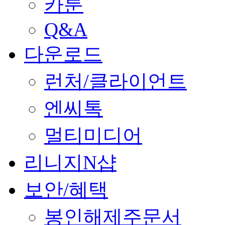
카툰
Q&A
다운로드
런처/클라이언트
엔씨톡
멀티미디어
리니지N샵
보안/혜택
봉인해제주문서