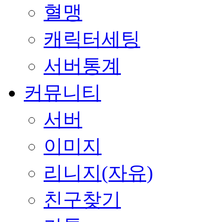
혈맹
캐릭터세팅
서버통계
커뮤니티
서버
이미지
리니지(자유)
친구찾기