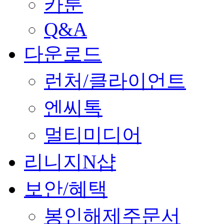
카툰
Q&A
다운로드
런처/클라이언트
엔씨톡
멀티미디어
리니지N샵
보안/혜택
봉인해제주문서