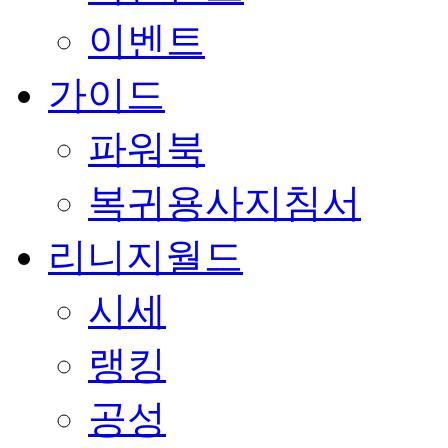
이벤트
가이드
파워북
복귀용사지침서
리니지월드
시세
랭킹
공성