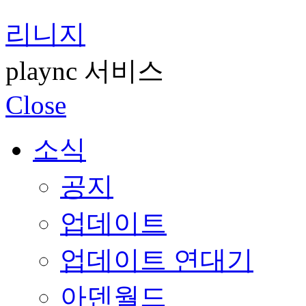
리니지
plaync 서비스
Close
소식
공지
업데이트
업데이트 연대기
아덴월드