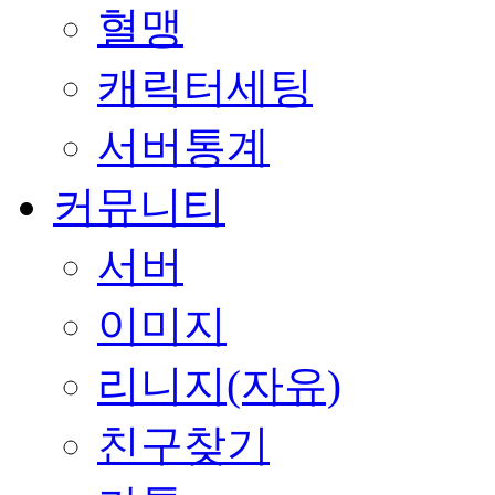
혈맹
캐릭터세팅
서버통계
커뮤니티
서버
이미지
리니지(자유)
친구찾기