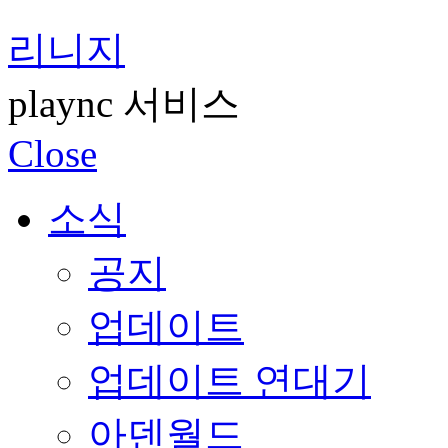
리니지
plaync 서비스
Close
소식
공지
업데이트
업데이트 연대기
아덴월드