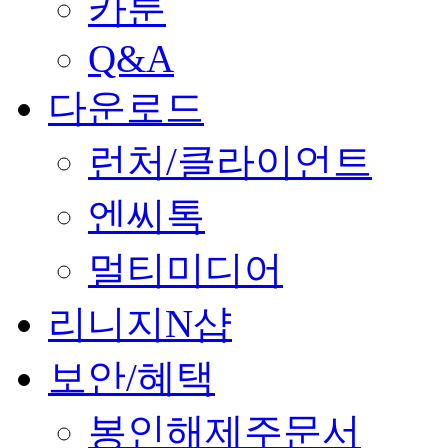
카툰
Q&A
다운로드
런처/클라이언트
엔씨톡
멀티미디어
리니지N샵
보안/혜택
봉인해제주문서