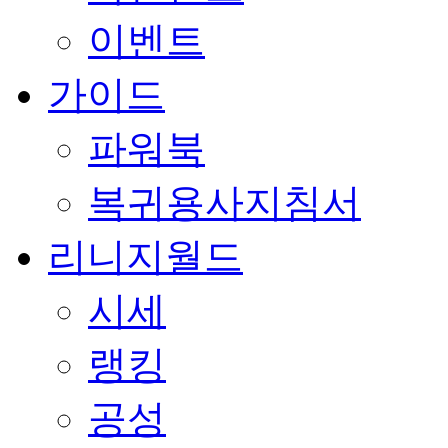
이벤트
가이드
파워북
복귀용사지침서
리니지월드
시세
랭킹
공성