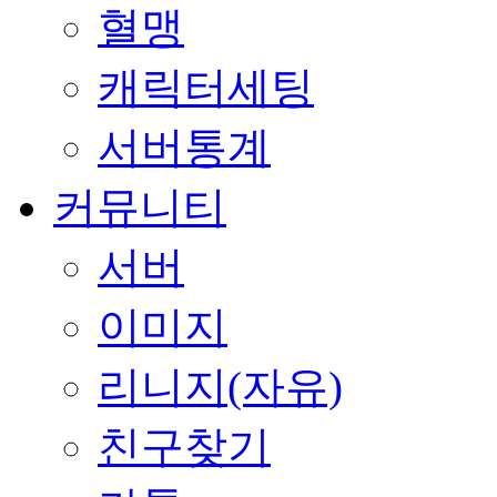
혈맹
캐릭터세팅
서버통계
커뮤니티
서버
이미지
리니지(자유)
친구찾기