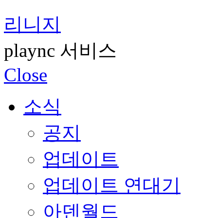
리니지
plaync 서비스
Close
소식
공지
업데이트
업데이트 연대기
아덴월드