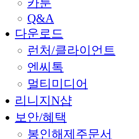
카툰
Q&A
다운로드
런처/클라이언트
엔씨톡
멀티미디어
리니지N샵
보안/혜택
봉인해제주문서