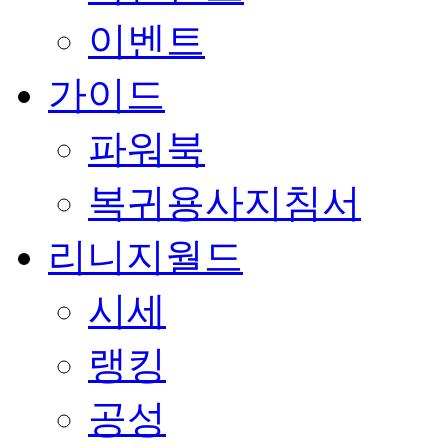
이벤트
가이드
파워북
복귀용사지침서
리니지월드
시세
랭킹
공성