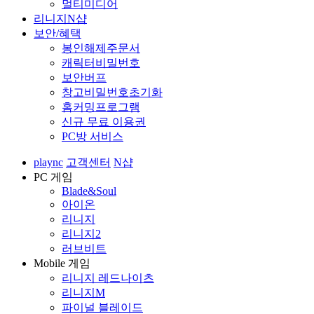
멀티미디어
리니지N샵
보안/혜택
봉인해제주문서
캐릭터비밀번호
보안버프
창고비밀번호초기화
홈커밍프로그램
신규 무료 이용권
PC방 서비스
plaync
고객센터
N샵
PC 게임
Blade&Soul
아이온
리니지
리니지2
러브비트
Mobile 게임
리니지 레드나이츠
리니지M
파이널 블레이드