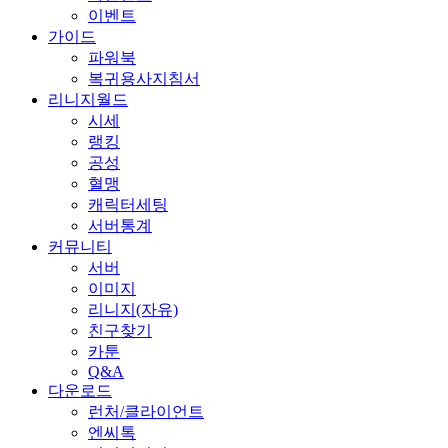
이벤트
가이드
파워북
복귀용사지침서
리니지월드
시세
랭킹
공성
혈맹
캐릭터세팅
서버통계
커뮤니티
서버
이미지
리니지(자유)
친구찾기
카툰
Q&A
다운로드
런처/클라이언트
엔씨톡