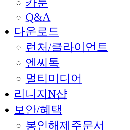
카툰
Q&A
다운로드
런처/클라이언트
엔씨톡
멀티미디어
리니지N샵
보안/혜택
봉인해제주문서