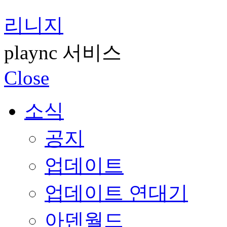
리니지
plaync 서비스
Close
소식
공지
업데이트
업데이트 연대기
아덴월드