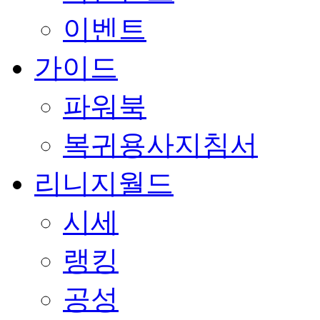
이벤트
가이드
파워북
복귀용사지침서
리니지월드
시세
랭킹
공성