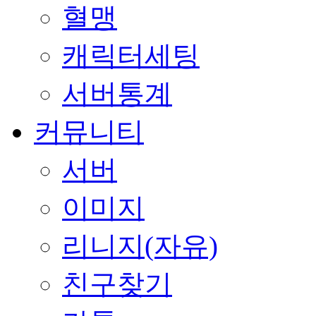
혈맹
캐릭터세팅
서버통계
커뮤니티
서버
이미지
리니지(자유)
친구찾기