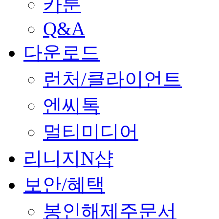
카툰
Q&A
다운로드
런처/클라이언트
엔씨톡
멀티미디어
리니지N샵
보안/혜택
봉인해제주문서