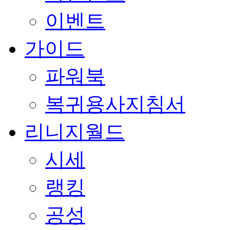
이벤트
가이드
파워북
복귀용사지침서
리니지월드
시세
랭킹
공성