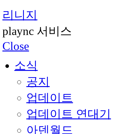
리니지
plaync 서비스
Close
소식
공지
업데이트
업데이트 연대기
아덴월드