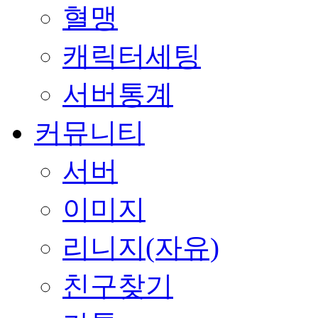
혈맹
캐릭터세팅
서버통계
커뮤니티
서버
이미지
리니지(자유)
친구찾기