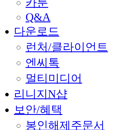
카툰
Q&A
다운로드
런처/클라이언트
엔씨톡
멀티미디어
리니지N샵
보안/혜택
봉인해제주문서