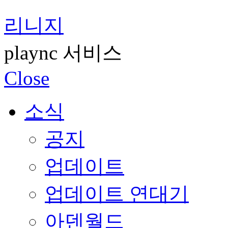
리니지
plaync 서비스
Close
소식
공지
업데이트
업데이트 연대기
아덴월드