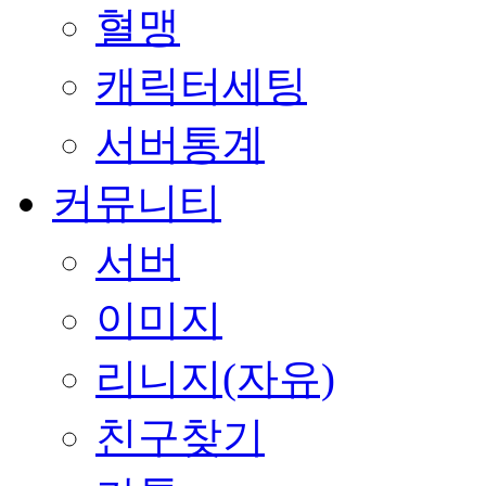
혈맹
캐릭터세팅
서버통계
커뮤니티
서버
이미지
리니지(자유)
친구찾기