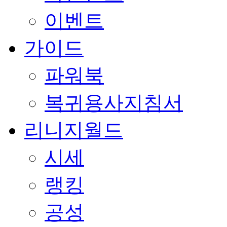
이벤트
가이드
파워북
복귀용사지침서
리니지월드
시세
랭킹
공성