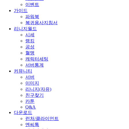
이벤트
가이드
파워북
복귀용사지침서
리니지월드
시세
랭킹
공성
혈맹
캐릭터세팅
서버통계
커뮤니티
서버
이미지
리니지(자유)
친구찾기
카툰
Q&A
다운로드
런처/클라이언트
엔씨톡