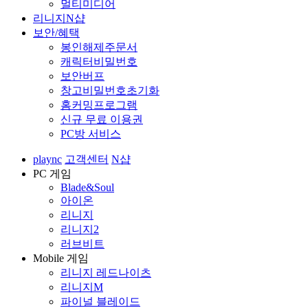
멀티미디어
리니지N샵
보안/혜택
봉인해제주문서
캐릭터비밀번호
보안버프
창고비밀번호초기화
홈커밍프로그램
신규 무료 이용권
PC방 서비스
plaync
고객센터
N샵
PC 게임
Blade&Soul
아이온
리니지
리니지2
러브비트
Mobile 게임
리니지 레드나이츠
리니지M
파이널 블레이드