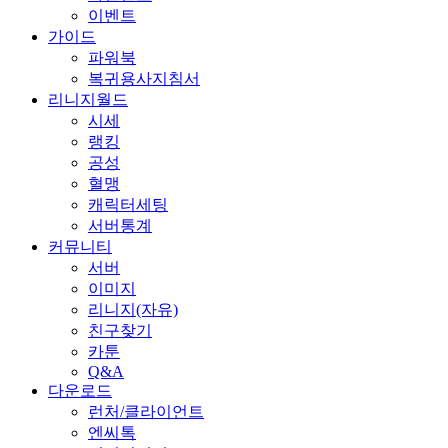
이벤트
가이드
파워북
복귀용사지침서
리니지월드
시세
랭킹
공성
혈맹
캐릭터세팅
서버통계
커뮤니티
서버
이미지
리니지(자유)
친구찾기
카툰
Q&A
다운로드
런처/클라이언트
엔씨톡