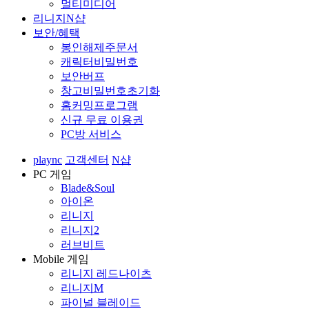
멀티미디어
리니지N샵
보안/혜택
봉인해제주문서
캐릭터비밀번호
보안버프
창고비밀번호초기화
홈커밍프로그램
신규 무료 이용권
PC방 서비스
plaync
고객센터
N샵
PC 게임
Blade&Soul
아이온
리니지
리니지2
러브비트
Mobile 게임
리니지 레드나이츠
리니지M
파이널 블레이드