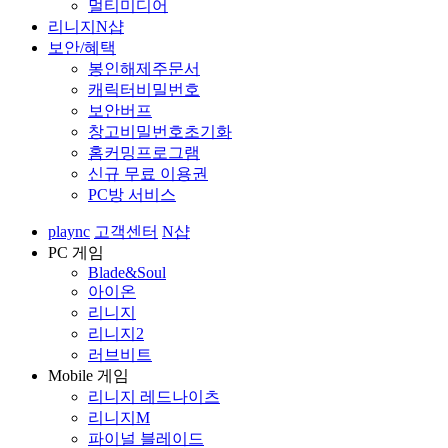
멀티미디어
리니지N샵
보안/혜택
봉인해제주문서
캐릭터비밀번호
보안버프
창고비밀번호초기화
홈커밍프로그램
신규 무료 이용권
PC방 서비스
plaync
고객센터
N샵
PC 게임
Blade&Soul
아이온
리니지
리니지2
러브비트
Mobile 게임
리니지 레드나이츠
리니지M
파이널 블레이드