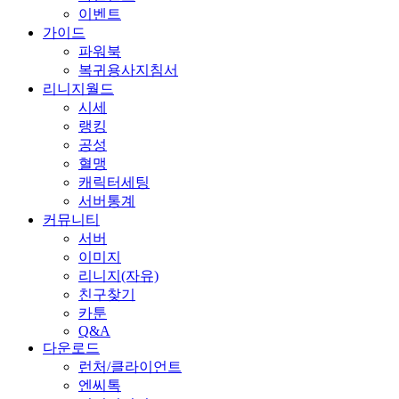
이벤트
가이드
파워북
복귀용사지침서
리니지월드
시세
랭킹
공성
혈맹
캐릭터세팅
서버통계
커뮤니티
서버
이미지
리니지(자유)
친구찾기
카툰
Q&A
다운로드
런처/클라이언트
엔씨톡