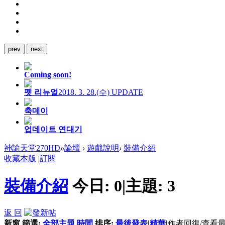
prev
next
Coming soon!
펫 리뉴얼
2018. 3. 28.(수) UPDATE
축데이
업데이트 연대기
神諭天堂270HD
»
論壇
›
遊戲說明
›
裝備介紹
收藏本版
|
訂閱
裝備介紹
今日:
0
|
主題:
3
返 回
新窗
篩選:
全部主題
時間
排序:
最後發表
|
精華
|
作者
回復/查看