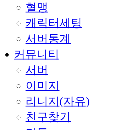
혈맹
캐릭터세팅
서버통계
커뮤니티
서버
이미지
리니지(자유)
친구찾기