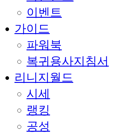
이벤트
가이드
파워북
복귀용사지침서
리니지월드
시세
랭킹
공성