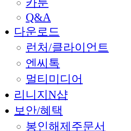
카툰
Q&A
다운로드
런처/클라이언트
엔씨톡
멀티미디어
리니지N샵
보안/혜택
봉인해제주문서