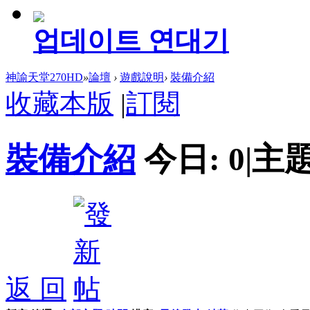
업데이트 연대기
神諭天堂270HD
»
論壇
›
遊戲說明
›
裝備介紹
收藏本版
|
訂閱
裝備介紹
今日:
0
|
主題
返 回