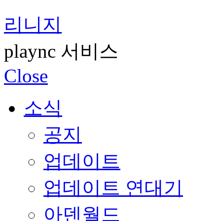
리니지
plaync 서비스
Close
소식
공지
업데이트
업데이트 연대기
아덴월드