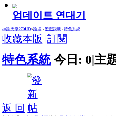
업데이트 연대기
神諭天堂270HD
»
論壇
›
遊戲說明
›
特色系統
收藏本版
|
訂閱
特色系統
今日:
0
|
主題
返 回