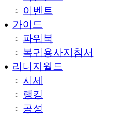
이벤트
가이드
파워북
복귀용사지침서
리니지월드
시세
랭킹
공성