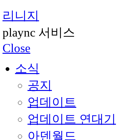
리니지
plaync 서비스
Close
소식
공지
업데이트
업데이트 연대기
아덴월드