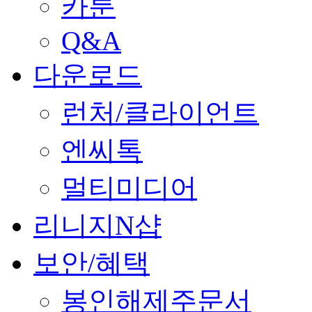
카툰
Q&A
다운로드
런처/클라이언트
엔씨톡
멀티미디어
리니지N샵
보안/혜택
봉인해제주문서