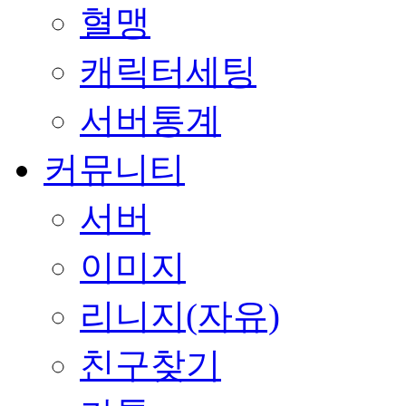
혈맹
캐릭터세팅
서버통계
커뮤니티
서버
이미지
리니지(자유)
친구찾기