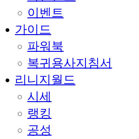
이벤트
가이드
파워북
복귀용사지침서
리니지월드
시세
랭킹
공성