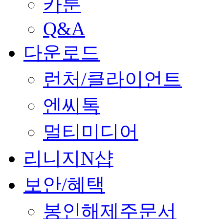
카툰
Q&A
다운로드
런처/클라이언트
엔씨톡
멀티미디어
리니지N샵
보안/혜택
봉인해제주문서