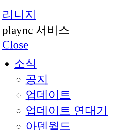
리니지
plaync 서비스
Close
소식
공지
업데이트
업데이트 연대기
아덴월드