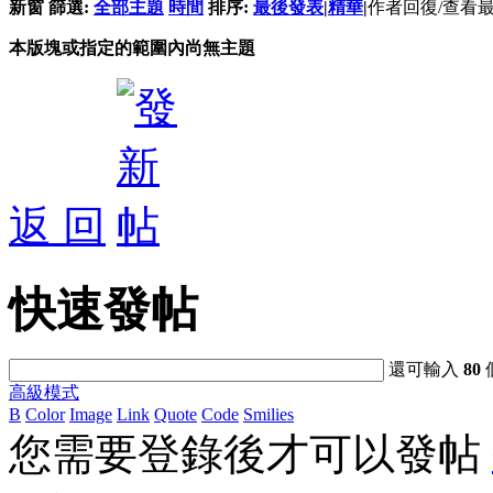
新窗
篩選:
全部主題
時間
排序:
最後發表
|
精華
|
作者
回復/查看
本版塊或指定的範圍內尚無主題
返 回
快速發帖
還可輸入
80
高級模式
B
Color
Image
Link
Quote
Code
Smilies
您需要登錄後才可以發帖