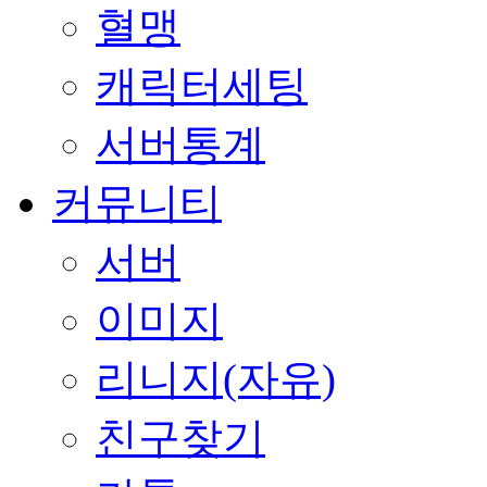
혈맹
캐릭터세팅
서버통계
커뮤니티
서버
이미지
리니지(자유)
친구찾기