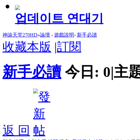
업데이트 연대기
神諭天堂270HD
»
論壇
›
遊戲說明
›
新手必讀
收藏本版
|
訂閱
新手必讀
今日:
0
|
主題
返 回