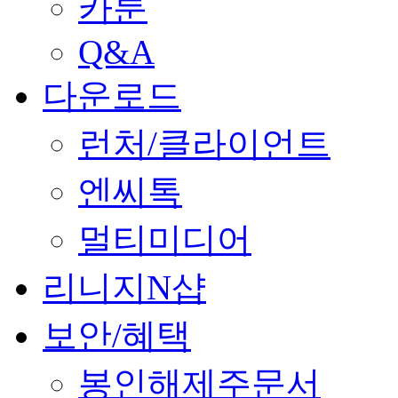
카툰
Q&A
다운로드
런처/클라이언트
엔씨톡
멀티미디어
리니지N샵
보안/혜택
봉인해제주문서