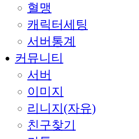
혈맹
캐릭터세팅
서버통계
커뮤니티
서버
이미지
리니지(자유)
친구찾기