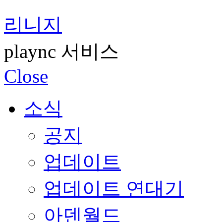
리니지
plaync 서비스
Close
소식
공지
업데이트
업데이트 연대기
아덴월드