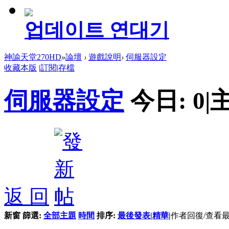
업데이트 연대기
神諭天堂270HD
»
論壇
›
遊戲說明
›
伺服器設定
收藏本版
|
訂閱
|
存檔
伺服器設定
今日:
0
|
返 回
新窗
篩選:
全部主題
時間
排序:
最後發表
|
精華
|
作者
回復/查看