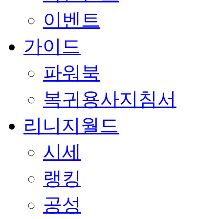
이벤트
가이드
파워북
복귀용사지침서
리니지월드
시세
랭킹
공성