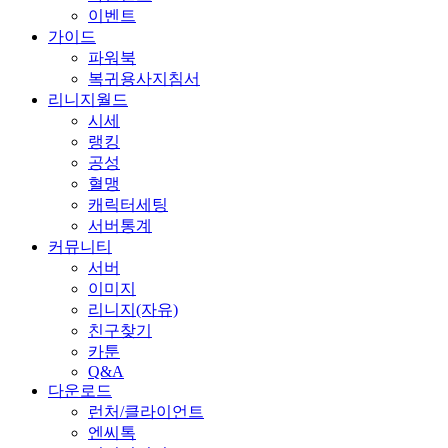
이벤트
가이드
파워북
복귀용사지침서
리니지월드
시세
랭킹
공성
혈맹
캐릭터세팅
서버통계
커뮤니티
서버
이미지
리니지(자유)
친구찾기
카툰
Q&A
다운로드
런처/클라이언트
엔씨톡