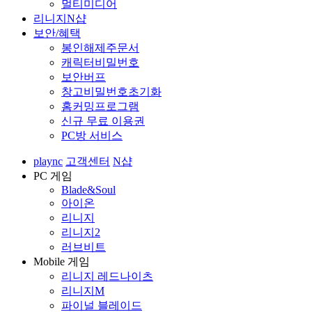
멀티미디어
리니지N샵
보안/혜택
봉인해제주문서
캐릭터비밀번호
보안버프
창고비밀번호초기화
홈커밍프로그램
신규 무료 이용권
PC방 서비스
plaync
고객센터
N샵
PC 게임
Blade&Soul
아이온
리니지
리니지2
러브비트
Mobile 게임
리니지 레드나이츠
리니지M
파이널 블레이드