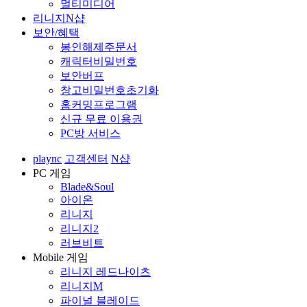
멀티미디어
리니지N샵
보안/혜택
봉인해제주문서
캐릭터비밀번호
보안버프
창고비밀번호초기화
홈커밍프로그램
신규 무료 이용권
PC방 서비스
plaync
고객센터
N샵
PC 게임
Blade&Soul
아이온
리니지
리니지2
러브비트
Mobile 게임
리니지 레드나이츠
리니지M
파이널 블레이드