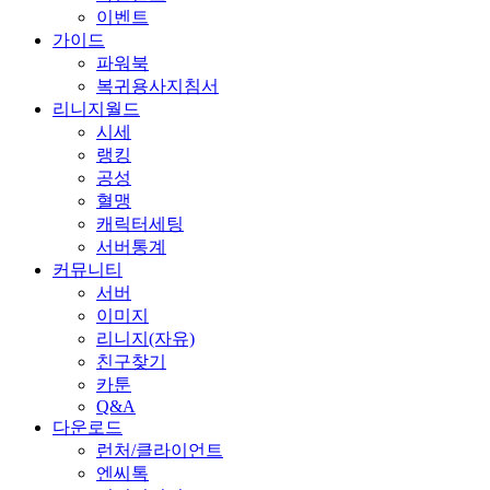
이벤트
가이드
파워북
복귀용사지침서
리니지월드
시세
랭킹
공성
혈맹
캐릭터세팅
서버통계
커뮤니티
서버
이미지
리니지(자유)
친구찾기
카툰
Q&A
다운로드
런처/클라이언트
엔씨톡