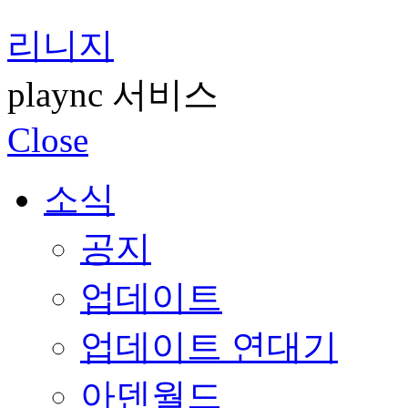
리니지
plaync 서비스
Close
소식
공지
업데이트
업데이트 연대기
아덴월드