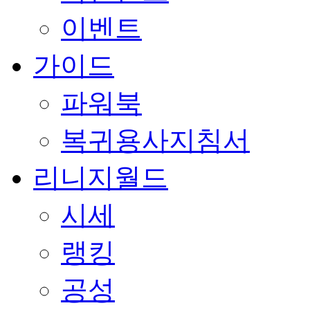
이벤트
가이드
파워북
복귀용사지침서
리니지월드
시세
랭킹
공성