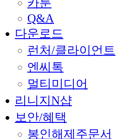
카툰
Q&A
다운로드
런처/클라이언트
엔씨톡
멀티미디어
리니지N샵
보안/혜택
봉인해제주문서