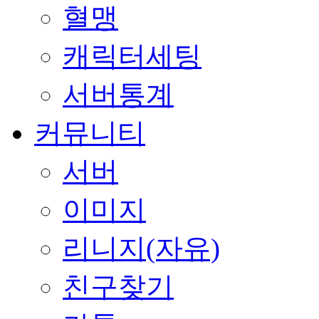
혈맹
캐릭터세팅
서버통계
커뮤니티
서버
이미지
리니지(자유)
친구찾기