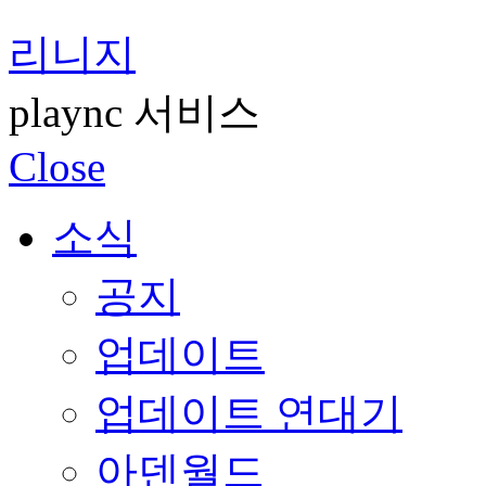
리니지
plaync 서비스
Close
소식
공지
업데이트
업데이트 연대기
아덴월드