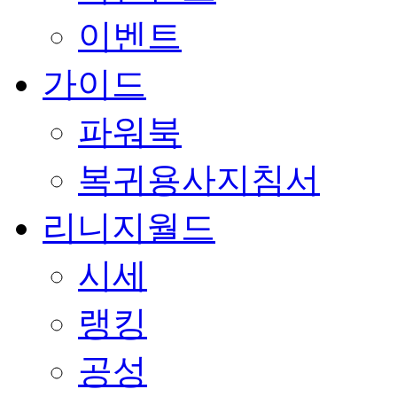
이벤트
가이드
파워북
복귀용사지침서
리니지월드
시세
랭킹
공성