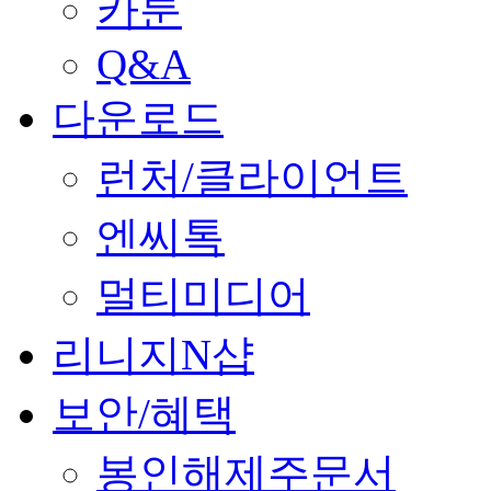
카툰
Q&A
다운로드
런처/클라이언트
엔씨톡
멀티미디어
리니지N샵
보안/혜택
봉인해제주문서