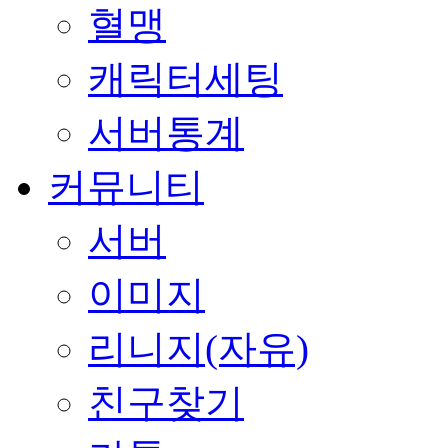
혈맹
캐릭터세팅
서버통계
커뮤니티
서버
이미지
리니지(자유)
친구찾기