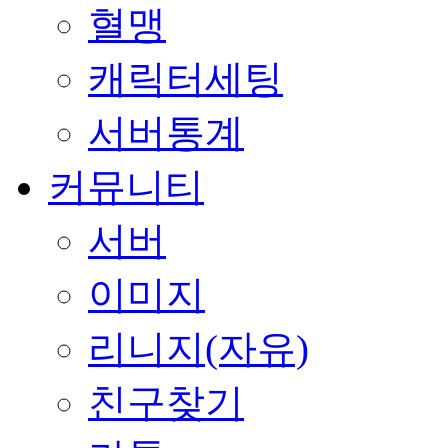
혈맹
캐릭터세팅
서버통계
커뮤니티
서버
이미지
리니지(자유)
친구찾기