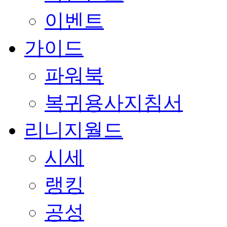
이벤트
가이드
파워북
복귀용사지침서
리니지월드
시세
랭킹
공성