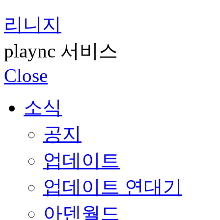
리니지
plaync 서비스
Close
소식
공지
업데이트
업데이트 연대기
아덴월드