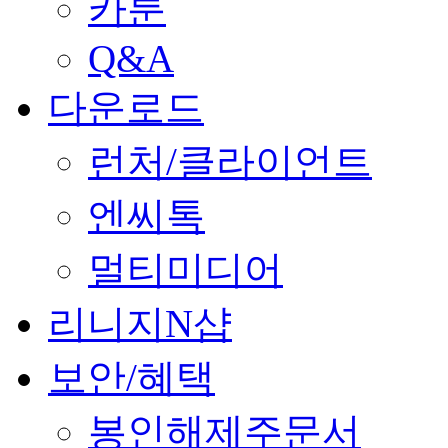
카툰
Q&A
다운로드
런처/클라이언트
엔씨톡
멀티미디어
리니지N샵
보안/혜택
봉인해제주문서