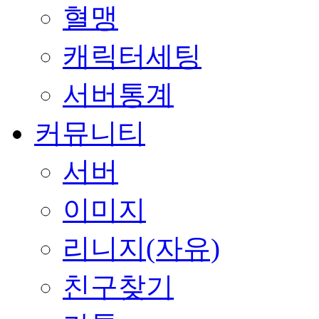
혈맹
캐릭터세팅
서버통계
커뮤니티
서버
이미지
리니지(자유)
친구찾기