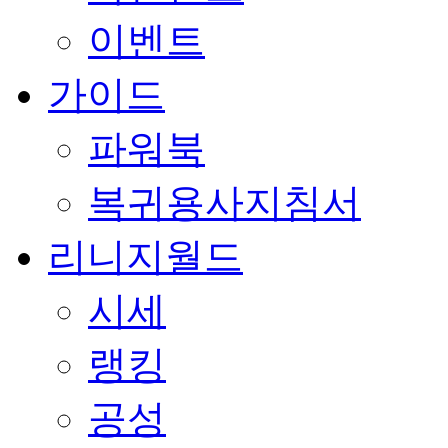
이벤트
가이드
파워북
복귀용사지침서
리니지월드
시세
랭킹
공성