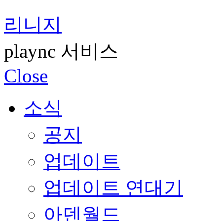
리니지
plaync 서비스
Close
소식
공지
업데이트
업데이트 연대기
아덴월드