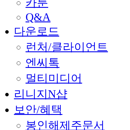
카툰
Q&A
다운로드
런처/클라이언트
엔씨톡
멀티미디어
리니지N샵
보안/혜택
봉인해제주문서