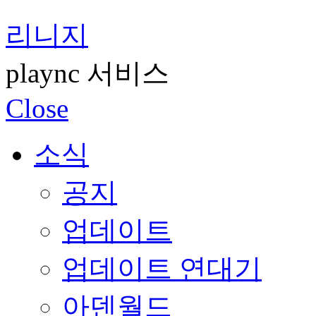
리니지
plaync 서비스
Close
소식
공지
업데이트
업데이트 연대기
아덴월드