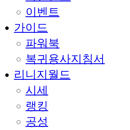
이벤트
가이드
파워북
복귀용사지침서
리니지월드
시세
랭킹
공성