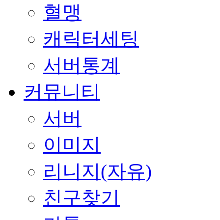
혈맹
캐릭터세팅
서버통계
커뮤니티
서버
이미지
리니지(자유)
친구찾기