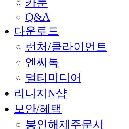
카툰
Q&A
다운로드
런처/클라이언트
엔씨톡
멀티미디어
리니지N샵
보안/혜택
봉인해제주문서