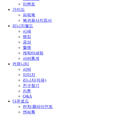
이벤트
가이드
파워북
복귀용사지침서
리니지월드
시세
랭킹
공성
혈맹
캐릭터세팅
서버통계
커뮤니티
서버
이미지
리니지(자유)
친구찾기
카툰
Q&A
다운로드
런처/클라이언트
엔씨톡