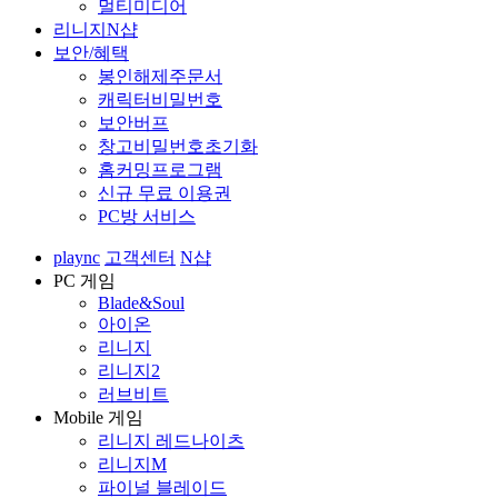
멀티미디어
리니지N샵
보안/혜택
봉인해제주문서
캐릭터비밀번호
보안버프
창고비밀번호초기화
홈커밍프로그램
신규 무료 이용권
PC방 서비스
plaync
고객센터
N샵
PC 게임
Blade&Soul
아이온
리니지
리니지2
러브비트
Mobile 게임
리니지 레드나이츠
리니지M
파이널 블레이드