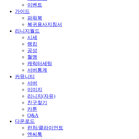
이벤트
가이드
파워북
복귀용사지침서
리니지월드
시세
랭킹
공성
혈맹
캐릭터세팅
서버통계
커뮤니티
서버
이미지
리니지(자유)
친구찾기
카툰
Q&A
다운로드
런처/클라이언트
엔씨톡