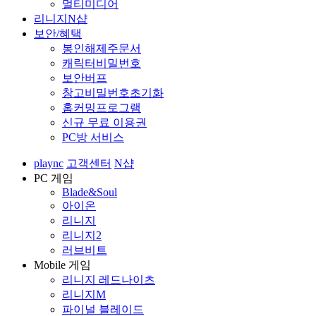
멀티미디어
리니지N샵
보안/혜택
봉인해제주문서
캐릭터비밀번호
보안버프
창고비밀번호초기화
홈커밍프로그램
신규 무료 이용권
PC방 서비스
plaync
고객센터
N샵
PC 게임
Blade&Soul
아이온
리니지
리니지2
러브비트
Mobile 게임
리니지 레드나이츠
리니지M
파이널 블레이드