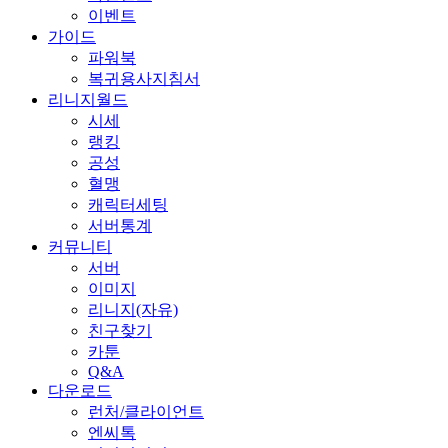
이벤트
가이드
파워북
복귀용사지침서
리니지월드
시세
랭킹
공성
혈맹
캐릭터세팅
서버통계
커뮤니티
서버
이미지
리니지(자유)
친구찾기
카툰
Q&A
다운로드
런처/클라이언트
엔씨톡