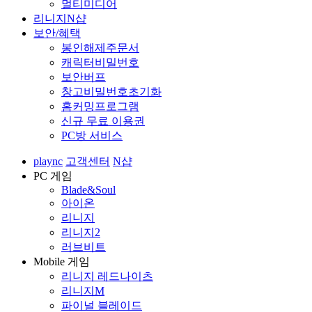
멀티미디어
리니지N샵
보안/혜택
봉인해제주문서
캐릭터비밀번호
보안버프
창고비밀번호초기화
홈커밍프로그램
신규 무료 이용권
PC방 서비스
plaync
고객센터
N샵
PC 게임
Blade&Soul
아이온
리니지
리니지2
러브비트
Mobile 게임
리니지 레드나이츠
리니지M
파이널 블레이드