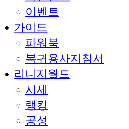
이벤트
가이드
파워북
복귀용사지침서
리니지월드
시세
랭킹
공성