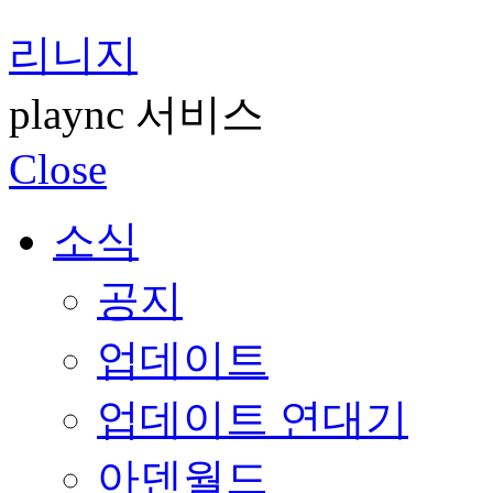
리니지
plaync 서비스
Close
소식
공지
업데이트
업데이트 연대기
아덴월드