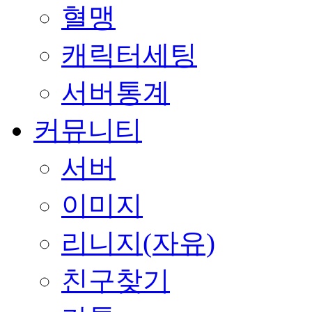
혈맹
캐릭터세팅
서버통계
커뮤니티
서버
이미지
리니지(자유)
친구찾기