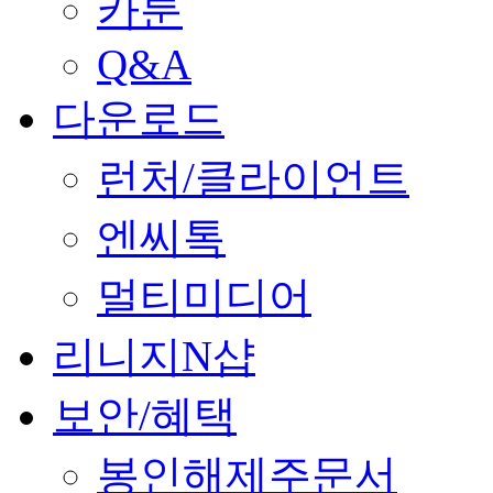
카툰
Q&A
다운로드
런처/클라이언트
엔씨톡
멀티미디어
리니지N샵
보안/혜택
봉인해제주문서