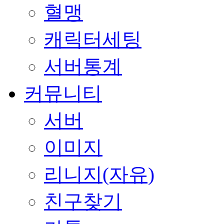
혈맹
캐릭터세팅
서버통계
커뮤니티
서버
이미지
리니지(자유)
친구찾기