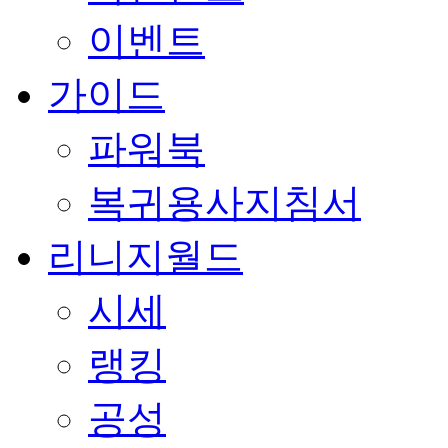
이벤트
가이드
파워북
복귀용사지침서
리니지월드
시세
랭킹
공성