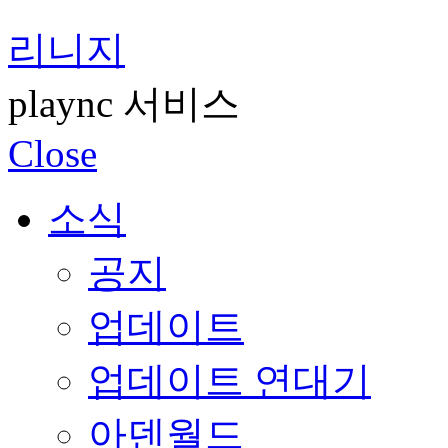
리니지
plaync 서비스
Close
소식
공지
업데이트
업데이트 연대기
아덴월드