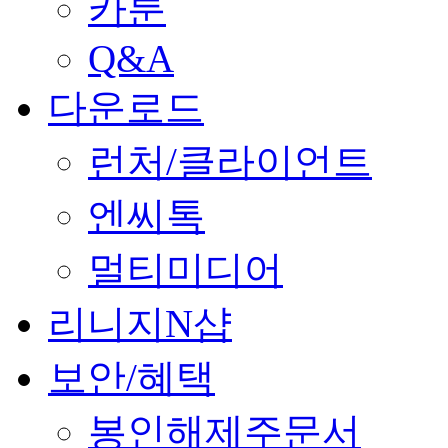
카툰
Q&A
다운로드
런처/클라이언트
엔씨톡
멀티미디어
리니지N샵
보안/혜택
봉인해제주문서