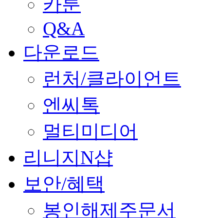
카툰
Q&A
다운로드
런처/클라이언트
엔씨톡
멀티미디어
리니지N샵
보안/혜택
봉인해제주문서