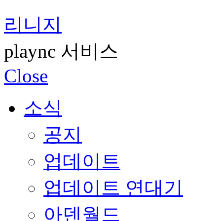
리니지
plaync 서비스
Close
소식
공지
업데이트
업데이트 연대기
아덴월드