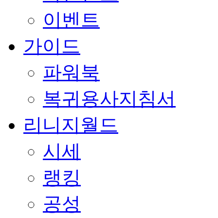
이벤트
가이드
파워북
복귀용사지침서
리니지월드
시세
랭킹
공성