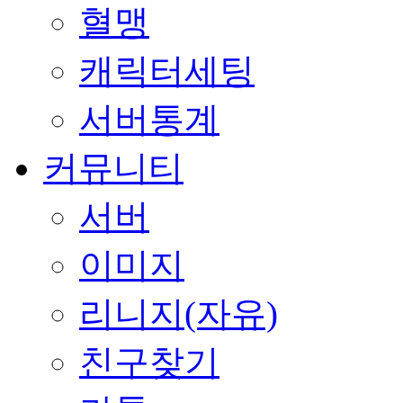
혈맹
캐릭터세팅
서버통계
커뮤니티
서버
이미지
리니지(자유)
친구찾기