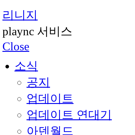
리니지
plaync 서비스
Close
소식
공지
업데이트
업데이트 연대기
아덴월드