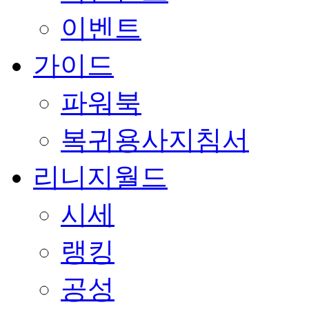
이벤트
가이드
파워북
복귀용사지침서
리니지월드
시세
랭킹
공성