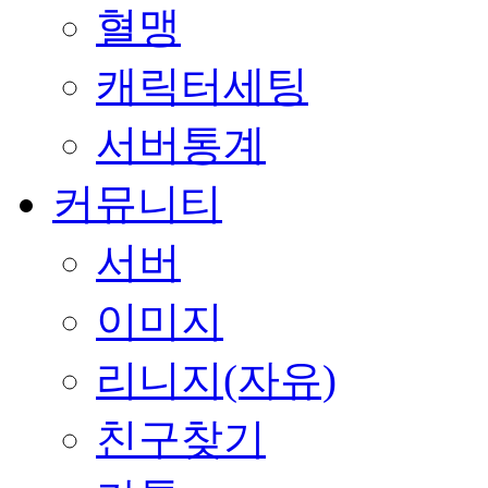
혈맹
캐릭터세팅
서버통계
커뮤니티
서버
이미지
리니지(자유)
친구찾기