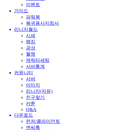
이벤트
가이드
파워북
복귀용사지침서
리니지월드
시세
랭킹
공성
혈맹
캐릭터세팅
서버통계
커뮤니티
서버
이미지
리니지(자유)
친구찾기
카툰
Q&A
다운로드
런처/클라이언트
엔씨톡