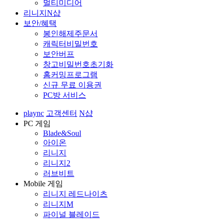
멀티미디어
리니지N샵
보안/혜택
봉인해제주문서
캐릭터비밀번호
보안버프
창고비밀번호초기화
홈커밍프로그램
신규 무료 이용권
PC방 서비스
plaync
고객센터
N샵
PC 게임
Blade&Soul
아이온
리니지
리니지2
러브비트
Mobile 게임
리니지 레드나이츠
리니지M
파이널 블레이드