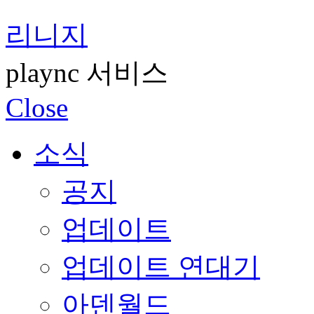
리니지
plaync 서비스
Close
소식
공지
업데이트
업데이트 연대기
아덴월드