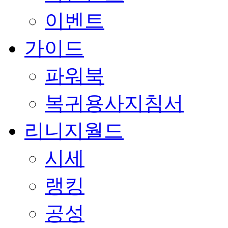
이벤트
가이드
파워북
복귀용사지침서
리니지월드
시세
랭킹
공성