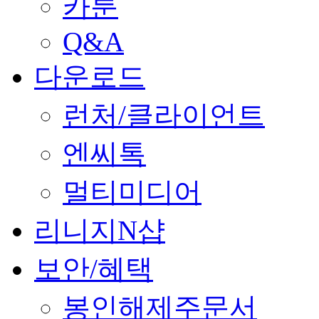
카툰
Q&A
다운로드
런처/클라이언트
엔씨톡
멀티미디어
리니지N샵
보안/혜택
봉인해제주문서