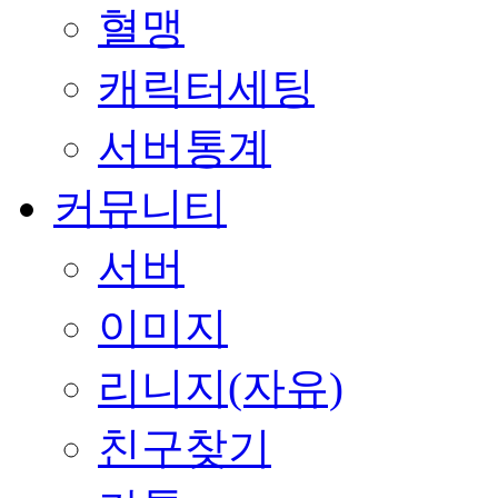
혈맹
캐릭터세팅
서버통계
커뮤니티
서버
이미지
리니지(자유)
친구찾기