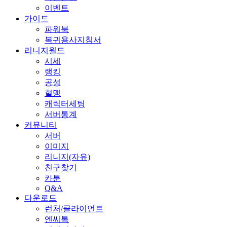
이벤트
가이드
파워북
복귀용사지침서
리니지월드
시세
랭킹
공성
혈맹
캐릭터세팅
서버통계
커뮤니티
서버
이미지
리니지(자유)
친구찾기
카툰
Q&A
다운로드
런처/클라이언트
엔씨톡