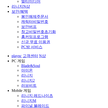
멀티미디어
리니지N샵
보안/혜택
봉인해제주문서
캐릭터비밀번호
보안버프
창고비밀번호초기화
홈커밍프로그램
신규 무료 이용권
PC방 서비스
plaync
고객센터
N샵
PC 게임
Blade&Soul
아이온
리니지
리니지2
러브비트
Mobile 게임
리니지 레드나이츠
리니지M
파이널 블레이드