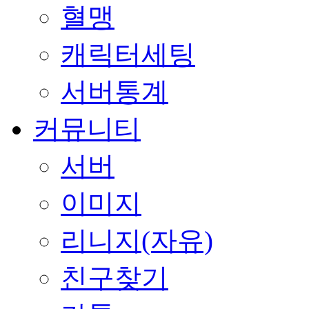
혈맹
캐릭터세팅
서버통계
커뮤니티
서버
이미지
리니지(자유)
친구찾기