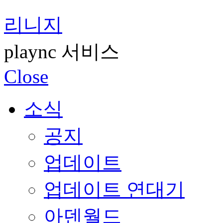
리니지
plaync 서비스
Close
소식
공지
업데이트
업데이트 연대기
아덴월드