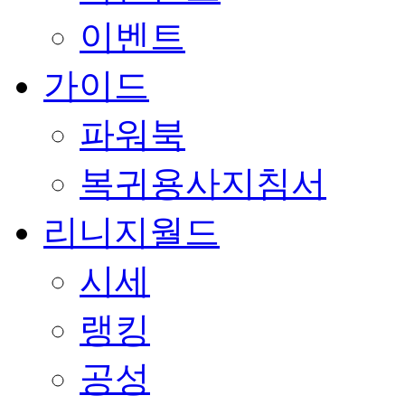
이벤트
가이드
파워북
복귀용사지침서
리니지월드
시세
랭킹
공성