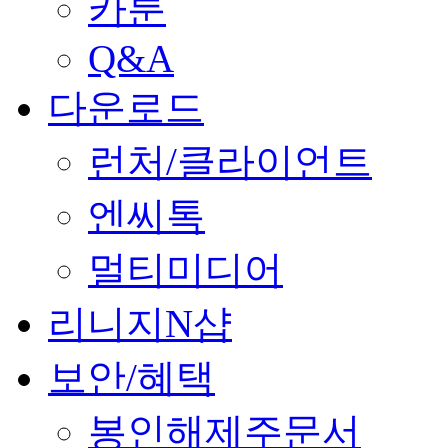
카툰
Q&A
다운로드
런처/클라이언트
엔씨톡
멀티미디어
리니지N샵
보안/혜택
봉인해제주문서