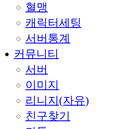
혈맹
캐릭터세팅
서버통계
커뮤니티
서버
이미지
리니지(자유)
친구찾기