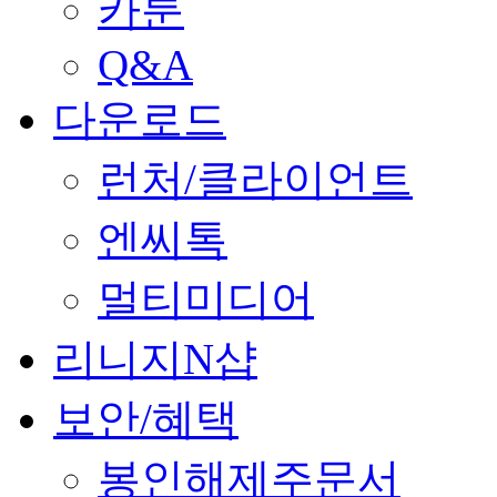
카툰
Q&A
다운로드
런처/클라이언트
엔씨톡
멀티미디어
리니지N샵
보안/혜택
봉인해제주문서