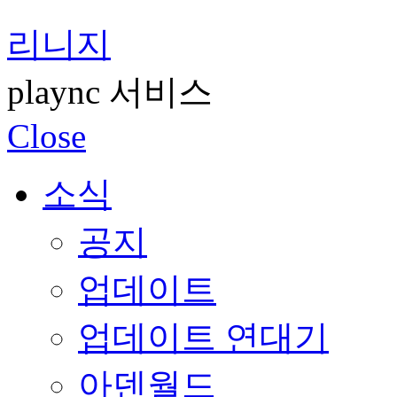
리니지
plaync 서비스
Close
소식
공지
업데이트
업데이트 연대기
아덴월드