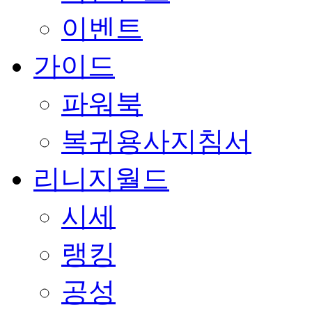
이벤트
가이드
파워북
복귀용사지침서
리니지월드
시세
랭킹
공성