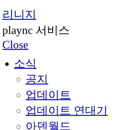
리니지
plaync 서비스
Close
소식
공지
업데이트
업데이트 연대기
아덴월드