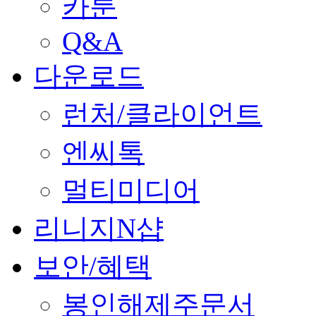
카툰
Q&A
다운로드
런처/클라이언트
엔씨톡
멀티미디어
리니지N샵
보안/혜택
봉인해제주문서