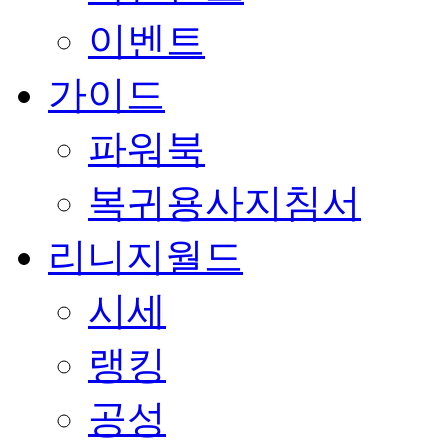
이벤트
가이드
파워북
복귀용사지침서
리니지월드
시세
랭킹
공성