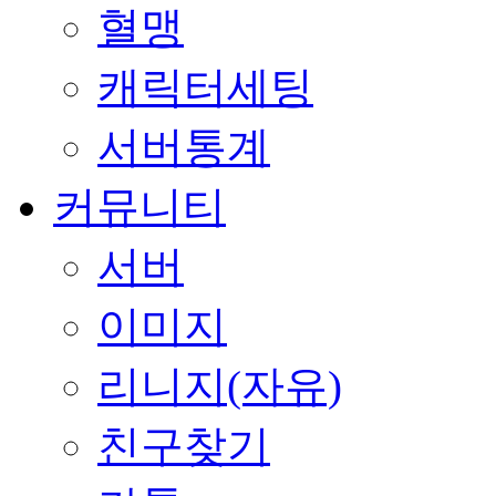
혈맹
캐릭터세팅
서버통계
커뮤니티
서버
이미지
리니지(자유)
친구찾기